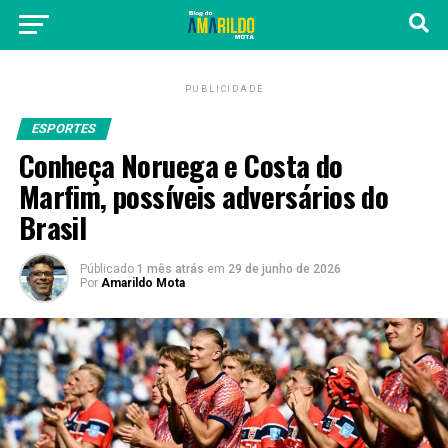
PUBLICIDADE
ESPORTES
Conheça Noruega e Costa do
Marfim, possíveis adversários do
Brasil
Públicado
1 mês atrás
em
29 de junho de 2026
Por
Amarildo Mota