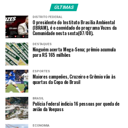
Rádio Nacional e da TV Brasil Luciana Zogaib.
ÚLTIMAS
DISTRITO FEDERAL
Ele avalia que o Brasil precisará redobrar a marcação, se
O presidente do Instituto Brasília Ambiental
for o caso, e frear o centroavante.
(IBRAM), é o convidado do programa Vozes da
Comunidade nesta sexta(07/08).
A mesma opinião tem a outra comentarista esportiva da
TV Brasil
Rachel Motta.
Ela alerta para as jogadas
DESTAQUES
Ninguém acerta Mega-Sena; prêmio acumula
aéreas do time, além do sistema defensivo.
para R$ 165 milhões
“Essas jogadas foram uma das apostas da seleção
norueguesa, inclusive, buscando o Halland, por conta da
ESPORTES
Maiores campeões, Cruzeiro e Grêmio vão às
estatura do time, acima da média [dos jogadores do
quartas da Copa do Brasil
mundial]”, avalia.
A Costa do Marfim também não é um time fraco,
BRASIL
Polícia Federal indicia 16 pessoas por queda de
analisa Zogaib.
“É um time com bastante
avião da Voepass
movimentação e velocidade, da escola africana de
futebol”, explica.
ECONOMIA