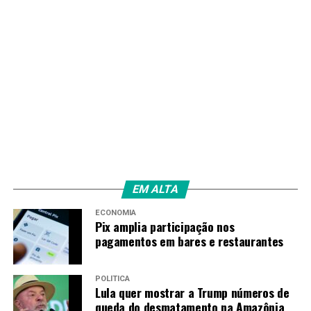
seguir com chances de avançar como uma das melhores
terceiras colocadas.
Paraguai x Austrália (Grupo D)
Austrália e Paraguai disputam a segunda vaga direta do
grupo
* Com informações da Reuters
Fonte:
Agência Brasil
EM ALTA
ECONOMIA
TAGS
Pix amplia participação nos
pagamentos em bares e restaurantes
PRÓXIMO
Em horário adaptado, Brasil faz primeiro treino para
encarar Japão
POLÍTICA
Lula quer mostrar a Trump números de
RECENTES
Calor intenso é desafio dentro e fora de campo na Copa
queda do desmatamento na Amazônia