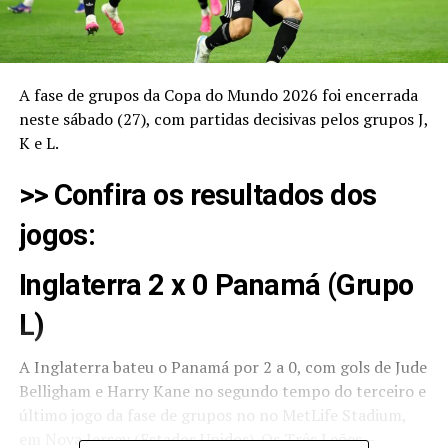
A fase de grupos da Copa do Mundo 2026 foi encerrada
neste sábado (27), com partidas decisivas pelos grupos J,
K e L.
>> Confira os resultados dos
jogos:
Inglaterra 2 x 0 Panamá (Grupo
L)
A Inglaterra bateu o Panamá por 2 a 0
, com gols de Jude
Belligham e Harry Kane no segundo tempo do terceiro e
último jogo da fase de grupos no no MetLife Stadium,
em Nova Jersey (Estados Unidos). Os Três Leões –