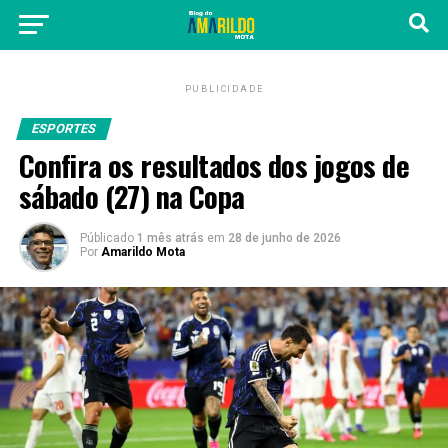
PUBLICIDADE
ESPORTES
Confira os resultados dos jogos de
sábado (27) na Copa
Públicado
1 mês atrás
em
28 de junho de 2026
Por
Amarildo Mota