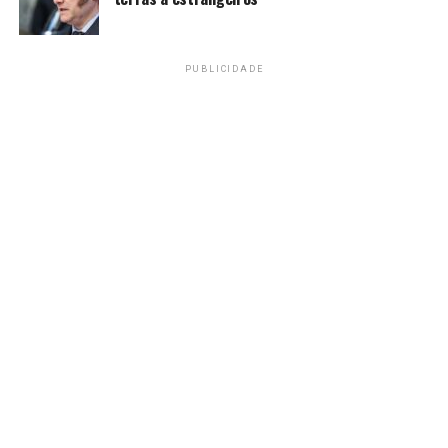
marcou aos nove minutos para os uzbeques -, a seleção
congolesa arrematou a vaga no mata-mata com dois
gols de Wissa (ao 22 minutos e aos 45) e Mayele, aos 32
PUBLICIDADE
da etapa final.
Argélia 3 x 3 Áustria (Grupo J)
Áustria e Argélia foram as duas últimas seleções a se
classificarem para o mata-mata da Copa do Mundo, após
empatarem em 3 x 3 em Kansas City no sábado, em um
resultado que eliminou o Irã do torneio.
Jordânia 3 x 1 Argentina (Grupo
J)
A Argentina venceu a Jordânia por 3 a 1. Lionel Messi
tornou-se o primeiro jogador a marcar gols em sete
partidas consecutivas. A Argentina enfrentará Cabo