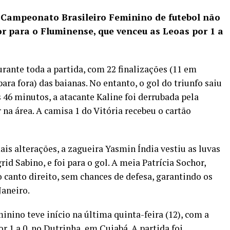
o Campeonato Brasileiro Feminino de futebol não
or para o Fluminense, que venceu as Leoas por 1 a
rante toda a partida, com 22 finalizações (11 em
ara fora) das baianas. No entanto, o gol do triunfo saiu
 46 minutos, a atacante Kaline foi derrubada pela
 na área. A camisa 1 do Vitória recebeu o cartão
s alterações, a zagueira Yasmin Índia vestiu as luvas
rid Sabino, e foi para o gol. A meia Patrícia Sochor,
 canto direito, sem chances de defesa, garantindo os
Janeiro.
inino teve início na última quinta-feira (12), com a
r 1 a 0, no Dutrinha, em Cuiabá. A partida foi