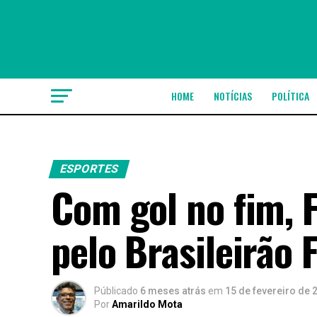
HOME
NOTÍCIAS
POLÍTICA
ESPORTES
Com gol no fim, 
pelo Brasileirão 
Públicado
6 meses atrás
em
15 de fevereiro de 
Por
Amarildo Mota