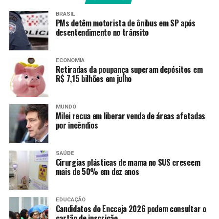
BRASIL
“Ambas designações representam um reconhecimento
PMs detêm motorista de ônibus em SP após
ao compromisso destas cidades com o desenvolvimento
desentendimento no trânsito
do futebol sul-americano e abrirão as portas a
experiências únicas para os aficionados, para as
ECONOMIA
comunidades locais e os clubes protagonistas”, disse a
Retiradas da poupança superam depósitos em
Conmebol, em nota oficial.
R$ 7,15 bilhões em julho
MUNDO
Milei recua em liberar venda de áreas afetadas
Fonte:
Agência Brasil
por incêndios
SAÚDE
TAGS
Cirurgias plásticas de mama no SUS crescem
mais de 50% em dez anos
PRÓXIMO
Palmeiras e Flamengo decidem 1º tetra brasileiro na
Libertadores
EDUCAÇÃO
Candidatos do Encceja 2026 podem consultar o
RECENTES
Fluminense goleia São Paulo e confirma presença na
cartão de inscrição