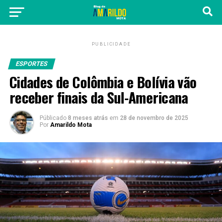
PUBLICIDADE
ESPORTES
Cidades de Colômbia e Bolívia vão
receber finais da Sul-Americana
Públicado
8 meses atrás
em
28 de novembro de 2025
Por
Amarildo Mota