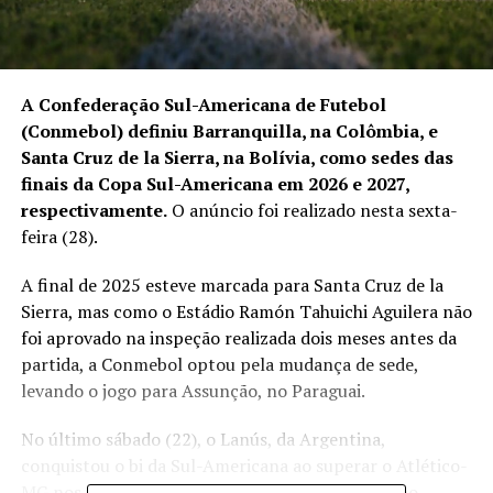
A Confederação Sul-Americana de Futebol
(Conmebol) definiu Barranquilla, na Colômbia, e
Santa Cruz de la Sierra, na Bolívia, como sedes das
finais da Copa Sul-Americana em 2026 e 2027,
respectivamente.
O anúncio foi realizado nesta sexta-
feira (28).
A final de 2025 esteve marcada para Santa Cruz de la
Sierra, mas como o Estádio Ramón Tahuichi Aguilera não
foi aprovado na inspeção realizada dois meses antes da
partida, a Conmebol optou pela mudança de sede,
levando o jogo para Assunção, no Paraguai.
No último sábado (22), o Lanús, da Argentina,
conquistou o bi da Sul-Americana ao superar o Atlético-
MG nos pênaltis, após empate sem gols no tempo