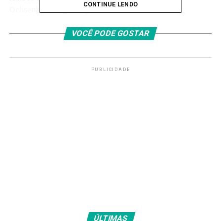
CONTINUE LENDO
Ochsenhausen por alguns anos
Fonte:
Agência Brasil
VOCÊ PODE GOSTAR
TAGS
PUBLICIDADE
PRÓXIMO
Lucas Pinheiro é prata em copa do mundo de esqui, na
Suíça
RECENTES
Palmeiras terá mando de campo contra Corinthians na
Supercopa Feminina
Amarildo Mota
ÚLTIMAS