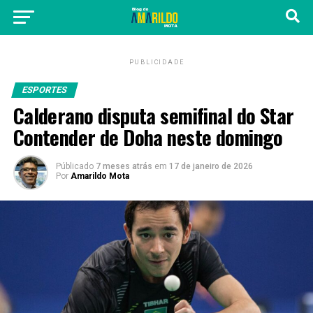
PUBLICIDADE
ESPORTES
Calderano disputa semifinal do Star
Contender de Doha neste domingo
Públicado
7 meses atrás
em
17 de janeiro de 2026
Por
Amarildo Mota