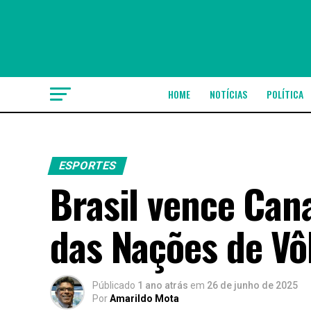
HOME
NOTÍCIAS
POLÍTICA
ESPORTES
Brasil vence Cana
das Nações de Vô
Públicado
1 ano atrás
em
26 de junho de 2025
Por
Amarildo Mota