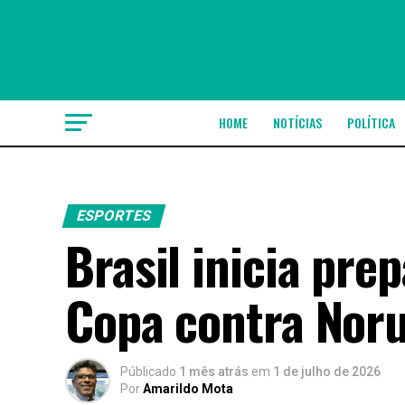
HOME
NOTÍCIAS
POLÍTICA
ESPORTES
Brasil inicia pre
Copa contra Nor
Públicado
1 mês atrás
em
1 de julho de 2026
Por
Amarildo Mota