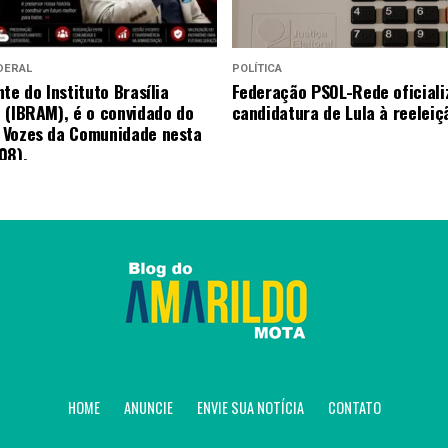
DERAL
POLÍTICA
te do Instituto Brasília
Federação PSOL-Rede oficiali
 (IBRAM), é o convidado do
candidatura de Lula à reeleiç
 Vozes da Comunidade nesta
08).
HOME
ANUNCIE
ENVIE SUA NOTÍCIA
CONTATO