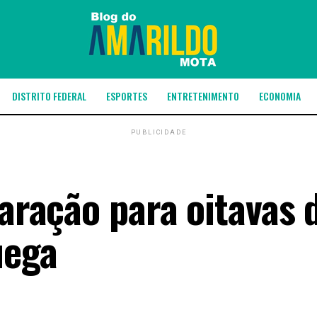
DISTRITO FEDERAL
ESPORTES
ENTRETENIMENTO
ECONOMIA
PUBLICIDADE
paração para oitavas 
uega