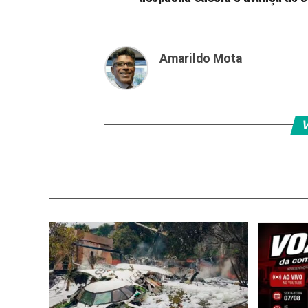
Amarildo Mota
V