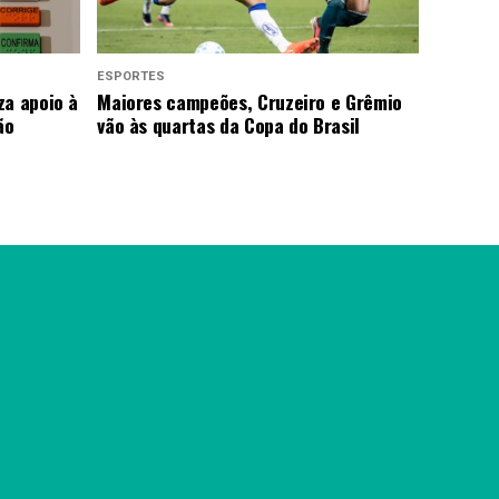
ESPORTES
za apoio à
Maiores campeões, Cruzeiro e Grêmio
ão
vão às quartas da Copa do Brasil