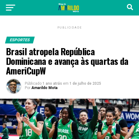
PUBLICIDADE
ESPORTES
Brasil atropela República
Dominicana e avança às quartas da
AmeriCupW
Públicado
1 ano atrás
em
1 de julho de 2025
Por
Amarildo Mota