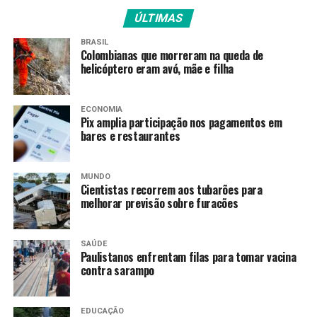
A armadora Bella Nascimento (camisa 8) foi o destaque
ÚLTIMAS
da amarelinha ao anotar 14 pontos e sete assistências.
BRASIL
Colombianas que morreram na queda de
“É um sonho estar aqui, há
helicóptero eram avó, mãe e filha
muito tempo queria jogar
pela seleção e estou dando
ECONOMIA
Pix amplia participação nos pagamentos em
o meu melhor”, disse a
bares e restaurantes
atleta de 22 anos, que joga
MUNDO
no basquete universitário
Cientistas recorrem aos tubarões para
melhorar previsão sobre furacões
norte-americano.
SAÚDE
O panorama da partida desta terça (1º) ficou claro logo
Paulistanos enfrentam filas para tomar vacina
contra sarampo
no primeiro quarto. O Brasil fechou a parcial em 31 a 5.
Percebendo que as dominicanas não estavam
oferecendo muita resistência, Pokey Chatman rodou a
EDUCAÇÃO