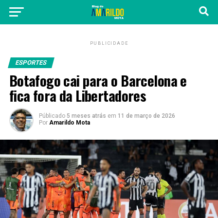
PUBLICIDADE
ESPORTES
Botafogo cai para o Barcelona e
fica fora da Libertadores
Públicado
5 meses atrás
em
11 de março de 2026
Por
Amarildo Mota