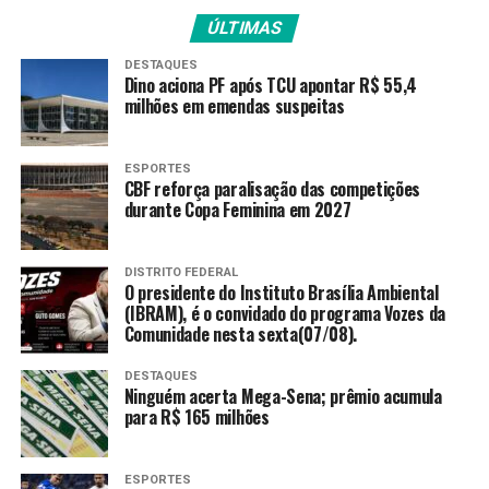
protagonismo das
ÚLTIMAS
mulheres no futebol”,
afirma Antonia Pellegrino,
DESTAQUES
Dino aciona PF após TCU apontar R$ 55,4
milhões em emendas suspeitas
diretora de Conteúdo e
Programação da EBC.
ESPORTES
CBF reforça paralisação das competições
durante Copa Feminina em 2027
Para o levantamento, foram aferidos os seguintes
mercados: TV Brasil (RJ, SP e DF), Grande Florianópolis
(TV UFSC), Grande Goiânia (TV UFG), Grande Recife
DISTRITO FEDERAL
O presidente do Instituto Brasília Ambiental
(TVU), Manaus (TV Encontro das Águas), Grande Porto
(IBRAM), é o convidado do programa Vozes da
Alegre (TVE), Grande Salvador (TVE Bahia), Grande
Comunidade nesta sexta(07/08).
Belém (TV Cultura do Pará), Grande Fortaleza (TV
Ceara), Grande Belo Horizonte (Rede Minas) e Grande
DESTAQUES
Ninguém acerta Mega-Sena; prêmio acumula
Vitória (TVE Espírito Santo).
para R$ 165 milhões
A tela do futebol feminino
ESPORTES