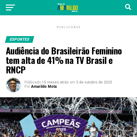
PUBLICIDADE
ESPORTES
Audiência do Brasileirão Feminino
tem alta de 41% na TV Brasil e
RNCP
Públicado
10 meses atrás
em
3 de outubro de 2025
Por
Amarildo Mota