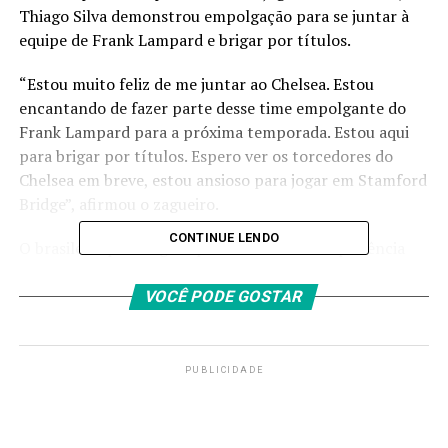
Thiago Silva demonstrou empolgação para se juntar à
equipe de Frank Lampard e brigar por títulos.
“Estou muito feliz de me juntar ao Chelsea. Estou
encantando de fazer parte desse time empolgante do
Frank Lampard para a próxima temporada. Estou aqui
para brigar por títulos. Espero ver os torcedores do
Chelsea em breve, estou ansioso para jogar em Stamford
Bridge”, afirmou o zagueiro.
CONTINUE LENDO
O brasileiro parte agora para sua terceira experiência
em uma grande liga da Europa, após longas passagens
por Milan e PSG. Na Itália, o atleta jogou entre 2009 e
VOCÊ PODE GOSTAR
2012, enquanto na França foram oito anos vestindo a
camisa do time de Paris.
PUBLICIDADE
@TSilva3
#OhhThiagoSilva