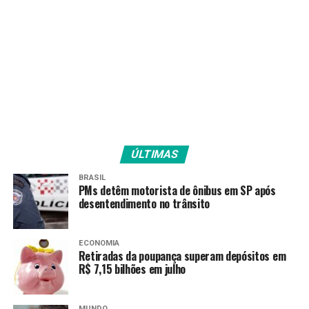
pic.twitter.com/wSFMavB84q
— Chelsea FC
(@ChelseaFC)
August 28,
2020
Fonte:
Gazeta Esportiva
ÚLTIMAS
BRASIL
PMs detêm motorista de ônibus em SP após
TAGS
desentendimento no trânsito
PRÓXIMO
Bottas lidera primeiro treino livre para o GP da Bélgica
de Fórmula 1
ECONOMIA
Retiradas da poupança superam depósitos em
R$ 7,15 bilhões em julho
RECENTES
Ronaldinho anuncia filme que conta sua história no
futebol
MUNDO