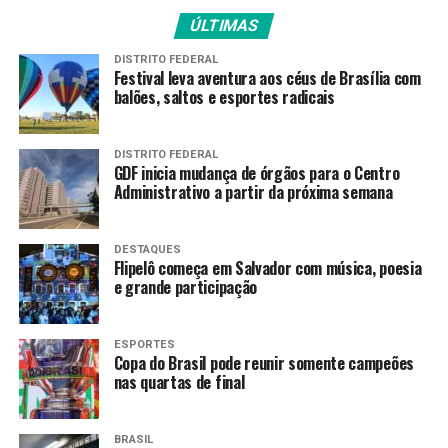
instituições privadas de ensino superior em que
ÚLTIMAS
foram pré-selecionados.
O que pode ocorrer por meio
DISTRITO FEDERAL
de comparecimento no local ou encaminhamento da
Festival leva aventura aos céus de Brasília com
documentação por meio virtual, conforme definido pela
balões, saltos e esportes radicais
faculdade.
DISTRITO FEDERAL
Se a entrega for presencial, a faculdade privada deverá
GDF inicia mudança de órgãos para o Centro
orientar colaboradores para receberem a documentação
Administrativo a partir da próxima semana
fisicamente nos locais de oferta de curso em que houver
candidatos pré-selecionados, nos horários de
DESTAQUES
funcionamento da instituição.
Flipelô começa em Salvador com música, poesia
e grande participação
Pré-selecionados
ESPORTES
Nesta quarta-feira (4), o MEC divulgou dados sobre os
Copa do Brasil pode reunir somente campeões
inscritos e os pré-selecionados na primeira chamada da
nas quartas de final
primeira edição do ano do ProUni.
De acordo com o balanço, o estado com maior número
BRASIL