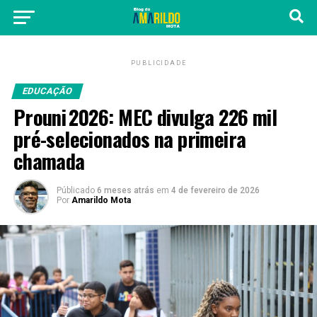
PUBLICIDADE
EDUCAÇÃO
Prouni 2026: MEC divulga 226 mil
pré-selecionados na primeira
chamada
Públicado
6 meses atrás
em
4 de fevereiro de 2026
Por
Amarildo Mota