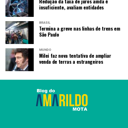
Redução da taxa de juros ainda é
insuficiente, avaliam entidades
Segunda chamada
Para quem está de olho nas vagas remanescentes e não
BRASIL
Termina a greve nas linhas de trens em
foi selecionado,
o resultado da segunda chamada
São Paulo
sairá em 2 de março e a comprovação das
informações será de 2 a 13 de março.
MUNDO
Milei faz nova tentativa de ampliar
Fonte:
Agência Brasil
venda de terras a estrangeiros
TAGS
PRÓXIMO
Fies 2026: inscrições para o 1º semestre terminam
nesta sexta-feira
RECENTES
Celpe-Bras 2026: prazo de adesão de postos
aplicadores termina dia 16