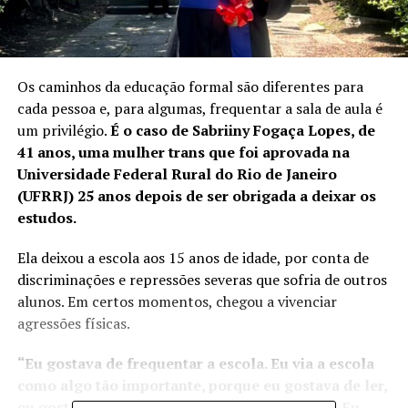
Os caminhos da educação formal são diferentes para
cada pessoa e, para algumas, frequentar a sala de aula é
um privilégio.
É o caso de Sabriiny Fogaça Lopes, de
41 anos, uma mulher trans que foi aprovada na
Universidade Federal Rural do Rio de Janeiro
(UFRRJ) 25 anos depois de ser obrigada a deixar os
estudos.
Ela deixou a escola aos 15 anos de idade, por conta de
discriminações e repressões severas que sofria de outros
alunos. Em certos momentos, chegou a vivenciar
agressões físicas.
“Eu gostava de frequentar a escola. Eu via a escola
como algo tão importante, porque eu gostava de ler,
eu gostava de participar de todos os projetos. Eu