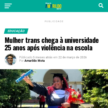
PUBLICIDADE
EDUCAÇÃO
Mulher trans chega à universidade
25 anos após violência na escola
Públicado
5 meses atrás
em
22 de março de 2026
Por
Amarildo Mota