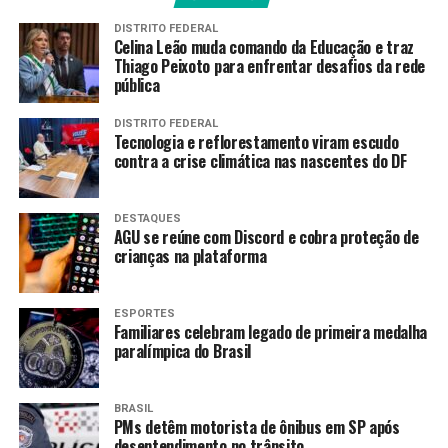
passa a ser por prazo indeterminado.
DISTRITO FEDERAL
Celina Leão muda comando da Educação e traz
O MEC destaca que a adesão poderá ser cancelada, se o
Thiago Peixoto para enfrentar desafios da rede
pública
gestor local de educação desejar. A solicitação de
cancelamento também deverá ser feita pelo Simec.
DISTRITO FEDERAL
Tecnologia e reflorestamento viram escudo
Para guiar os gestores locais,
o MEC disponibilizou
contra a crise climática nas nascentes do DF
um passo a passo
, desde o acesso ao sistema até o
preenchimento do termo de adesão.
DESTAQUES
AGU se reúne com Discord e cobra proteção de
Cronograma
crianças na plataforma
Após 17 de junho, o Ministério da Educação divulgará a
ESPORTES
lista dos estados e dos municípios que aderiram à prova
Familiares celebram legado de primeira medalha
de 2026 e também dos que renovaram o interesse pela
paralímpica do Brasil
prova.
Assim, os professores interessados nos processos
BRASIL
PMs detêm motorista de ônibus em SP após
seletivos terão conhecimento prévio de quais entes
desentendimento no trânsito