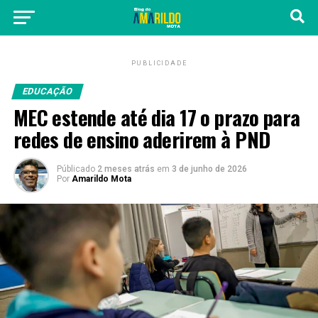
PUBLICIDADE
EDUCAÇÃO
MEC estende até dia 17 o prazo para
redes de ensino aderirem à PND
Públicado
2 meses atrás
em
3 de junho de 2026
Por
Amarildo Mota