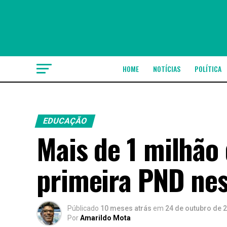
HOME
NOTÍCIAS
POLÍTICA
EDUCAÇÃO
Mais de 1 milhão 
primeira PND ne
Públicado
10 meses atrás
em
24 de outubro de 
Por
Amarildo Mota