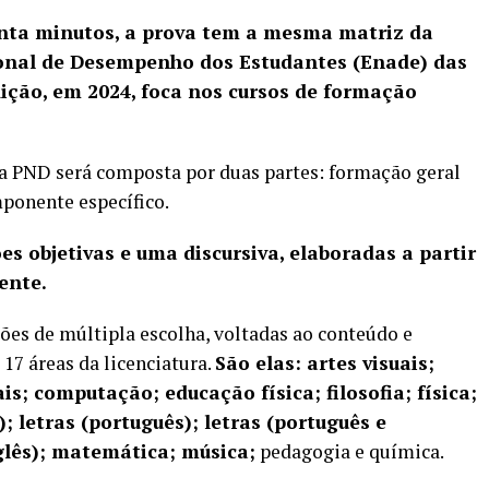
inta minutos, a prova tem a mesma matriz da
onal de Desempenho dos Estudantes (Enade) das
dição, em 2024, foca nos cursos de formação
 a PND será composta por duas partes: formação geral
mponente específico.
es objetivas e uma discursiva, elaboradas a partir
ente.
tões de múltipla escolha, voltadas ao conteúdo e
17 áreas da licenciatura.
São elas: artes visuais;
ais; computação; educação física; filosofia; física;
); letras (português); letras (português e
nglês); matemática; música;
pedagogia e química.