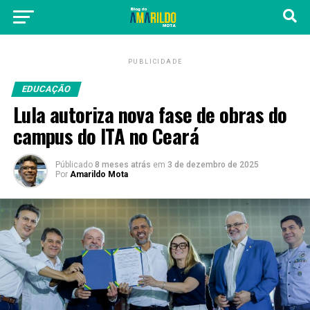
PUBLICIDADE
EDUCAÇÃO
Lula autoriza nova fase de obras do
campus do ITA no Ceará
Públicado
8 meses atrás
em
3 de dezembro de 2025
Por
Amarildo Mota