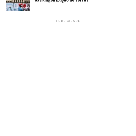
construções como um segundo alojamento estudantil,
prédio administrativo, complexo esportivo, além de
obras de urbanização, pavimentação, drenagem e
PUBLICIDADE
reformas de estruturas já existentes.
O investimento total previsto para as três etapas das
obras soma R$ 330,4 milhões. Em novembro, a obra
do novo campus alcançou 54,46% de execução, com
os blocos das engenharias próximos da finalização.
Atualmente, o ITA oferece seis cursos tradicionais de
engenharia: aeronáutica, eletrônica, mecânica-
aeronáutica, civil-aeronáutica, computação e
aeroespacial. No ITA Ceará, foram acrescentados dois
novos cursos de engenharia: de sistemas e de energias
renováveis, com perspectiva de cursos de pós-graduação
e de uma outra oferta de graduação em bioengenharia.
O primeiro processo seletivo de acesso ao ITA Ceará