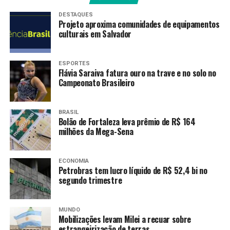
mais pobres do que eu
DESTAQUES
tenham o direito de fazer a
Projeto aproxima comunidades de equipamentos
culturais em Salvador
universidade. Todo mundo
tem que ter oportunidade
ESPORTES
Flávia Saraiva fatura ouro na trave e no solo no
de ter um diploma, de ter
Campeonato Brasileiro
uma profissão, porque eu
sei o valor de uma
BRASIL
Bolão de Fortaleza leva prêmio de R$ 164
profissão; eu sei o que é
milhões da Mega-Sena
um trabalhador sem
profissão procurar um
ECONOMIA
Petrobras tem lucro líquido de R$ 52,4 bi no
emprego”, afirmou.
segundo trimestre
O convênio, que foi firmado entre o Ministério da
MUNDO
Mobilizações levam Milei a recuar sobre
Educação (MEC) e o governo do Ceará, inclui
estrangeirização de terras