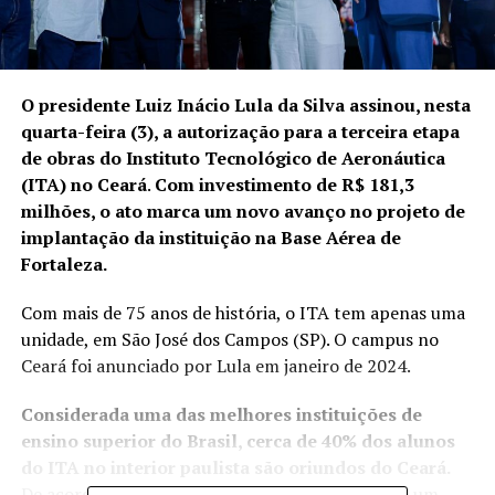
O presidente Luiz Inácio Lula da Silva assinou, nesta
quarta-feira (3), a autorização para a terceira etapa
de obras do Instituto Tecnológico de Aeronáutica
(ITA) no Ceará
.
Com investimento de R$ 181,3
milhões, o ato marca um novo avanço no projeto de
implantação da instituição na Base Aérea de
Fortaleza.
Com mais de 75 anos de história, o ITA tem apenas uma
unidade, em São José dos Campos (SP). O campus no
Ceará
foi anunciado por Lula em janeiro de 2024
.
Considerada uma das melhores instituições de
ensino superior do Brasil, cerca de 40% dos alunos
do ITA no interior paulista são oriundos do Ceará.
De acordo com o governo, a iniciativa de instalar um