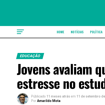
HOME
NOTÍCIAS
POLÍTICA
EDUCAÇÃO
Jovens avaliam qu
estresse no estu
Públicado
11 meses atrás
em
11 de setembro d
Por
Amarildo Mota