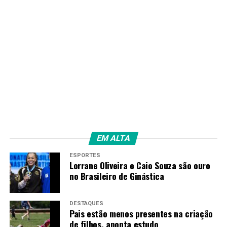
Assim como Raíssa, começou a se interessar
pela carreira científica após o convite de uma
professora de física, que desenvolve um projeto no
instituto para estimular a entrada de meninas negras na
área.
“Ela é uma boa contadora de histórias. E ela sempre
falava como foi difícil, porque ela era uma das únicas
mulheres na sala da faculdade, e foi negligenciada e
sempre sofreu muito preconceito. Então, ela quer abrir
portas para a gente”, conta Beatriz.
EM ALTA
ESPORTES
Lorrane Oliveira e Caio Souza são ouro
no Brasileiro de Ginástica
DESTAQUES
Pais estão menos presentes na criação
de filhos, aponta estudo