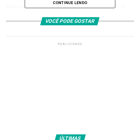
CONTINUE LENDO
Raíssa é a expressão de um movimento celebrado em
todo o mundo neste dia 11 de fevereiro, o Dia
Internacional das Mulheres e Meninas na Ciências.
VOCÊ PODE GOSTAR
>> Siga o canal da
Agência Brasil
no WhatsApp
PUBLICIDADE
Criada em 2015 pela Organização das Nações Unidas,
a
data tem o objetivo de chamar a atenção para a
desigualdade de gênero nas chamadas áreas de
ciência, tecnologia, engenharia e matemática
(
Stem
, na sigla em inglês), historicamente
dominadas por homens.
ÚLTIMAS