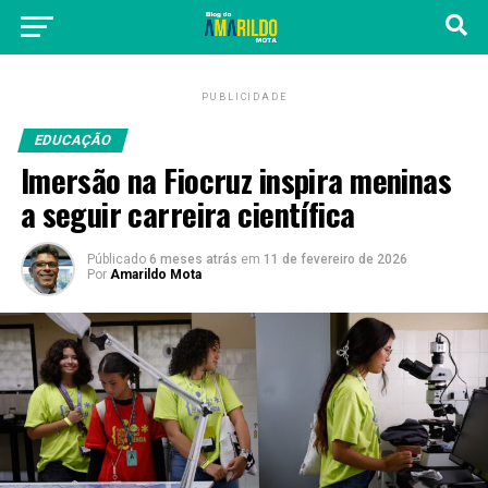
PUBLICIDADE
EDUCAÇÃO
Imersão na Fiocruz inspira meninas
a seguir carreira científica
Públicado
6 meses atrás
em
11 de fevereiro de 2026
Por
Amarildo Mota