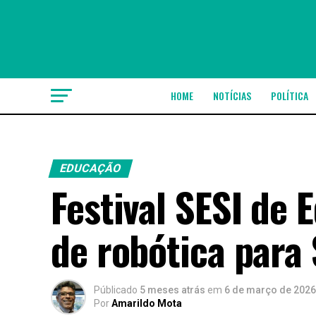
HOME
NOTÍCIAS
POLÍTICA
EDUCAÇÃO
Festival SESI de
de robótica para
Públicado
5 meses atrás
em
6 de março de 2026
Por
Amarildo Mota