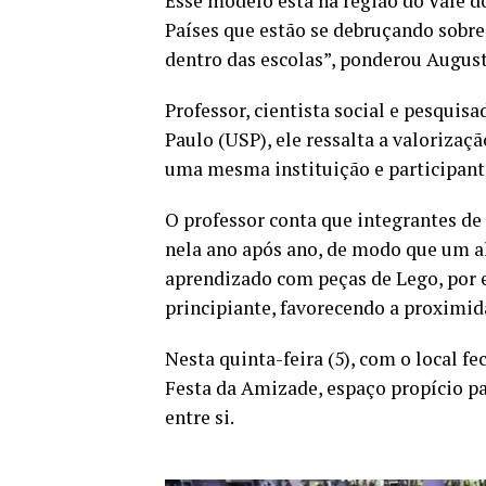
Esse modelo está na região do Vale d
Países que estão se debruçando sobr
dentro das escolas”, ponderou August
Professor, cientista social e pesqui
Paulo (USP), ele ressalta a valorizaç
uma mesma instituição e participant
O professor conta que integrantes
nela ano após ano, de modo que um a
aprendizado com peças de Lego, por e
principiante, favorecendo a proximida
Nesta quinta-feira (5), com o local f
Festa da Amizade, espaço propício p
entre si.