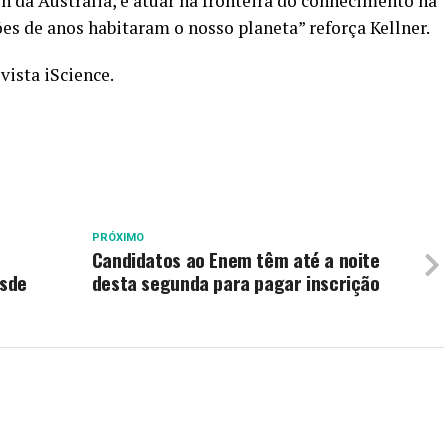
n da Austrália, e atuar na fronteira do conhecimento na
s de anos habitaram o nosso planeta” reforça Kellner.
evista
iScience
.
PRÓXIMO
Candidatos ao Enem têm até a noite
esde
desta segunda para pagar inscrição