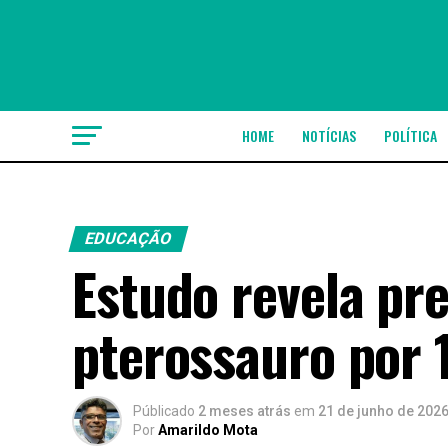
HOME
NOTÍCIAS
POLÍTICA
EDUCAÇÃO
Estudo revela pr
pterossauro por 
Públicado
2 meses atrás
em
21 de junho de 202
Por
Amarildo Mota