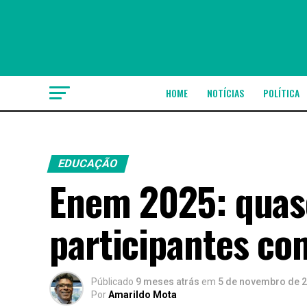
HOME
NOTÍCIAS
POLÍTICA
EDUCAÇÃO
Enem 2025: quase
participantes co
Públicado
9 meses atrás
em
5 de novembro de 
Por
Amarildo Mota