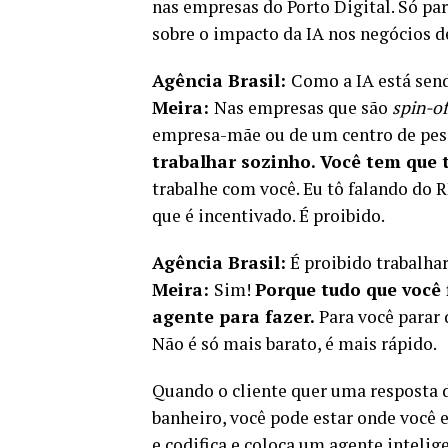
nas empresas do Porto Digital. Só par
sobre o impacto da IA nos negócios d
Agência Brasil:
Como a IA está send
Meira:
Nas empresas que são
spin-o
empresa-mãe ou de um centro de pes
trabalhar sozinho. Você tem que 
trabalhe com você. Eu tô falando do R
que é incentivado. É proibido.
Agência Brasil:
É proibido trabalha
Meira:
Sim!
Porque tudo que você f
agente para fazer.
Para você parar d
Não é só mais barato, é mais rápido.
Quando o cliente quer uma resposta d
banheiro, você pode estar onde você es
e codifica e coloca um agente intelige