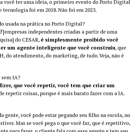
a você ter uma ideia, o primeiro evento do Porto Digital
e tecnologia foi em 2018. Não foi em 2023.
o usada na prática no Porto Digital?
ff
[empresas independentes criadas a partir de uma
quisa] do CESAR,
é simplesmente proibido você
ter um agente inteligente que você construiu
, que
H, do atendimento, do marketing, de tudo. Veja, não é
r sem IA?
izer, que você repetir, você tem que criar um
e repetir coisas, porque é mais barato fazer com a IA.
a gente, você pode estar pegando seu filho na escola, no
tiver. Mas se você pega o que você faz, que é repetitivo,
nte para fazer, o cliente fala com esse agente e tem seu