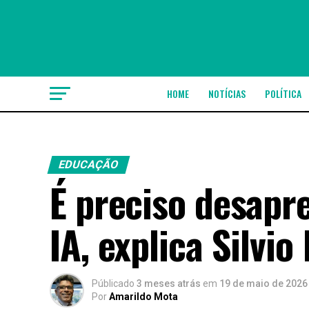
HOME
NOTÍCIAS
POLÍTICA
EDUCAÇÃO
É preciso desapr
IA, explica Silvio
Públicado
3 meses atrás
em
19 de maio de 2026
Por
Amarildo Mota