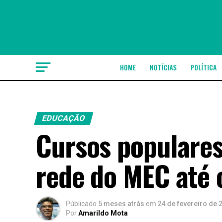
HOME
NOTÍCIAS
POLÍTICA
EDUCAÇÃO
Cursos populare
rede do MEC até 
Públicado
5 meses atrás
em
24 de fevereiro de 
Por
Amarildo Mota