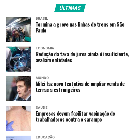
ÚLTIMAS
>> Siga o canal da
Agência Brasil
no WhatsApp
BRASIL
Termina a greve nas linhas de trens em São
Fies Social
Paulo
O edital do processo seletivo reserva 50% das vagas para
o Fies Social, lançado em 2024. Para concorrer, os
ECONOMIA
Redução da taxa de juros ainda é insuficiente,
candidatos devem ter inscrição ativa no Cadastro Único
avaliam entidades
para Programas Sociais do governo federal (CadÚnico) e
renda familiar por pessoa de até meio salário mínimo,
hoje R$ 759.
MUNDO
Milei faz nova tentativa de ampliar venda de
terras a estrangeiros
A nova modalidade lançada pelo MEC permite
financiamento de até 100% dos encargos
educacionais cobrados pela instituição de ensino
SAÚDE
superior, além de reservar cotas para pretos, pardos,
Empresas devem facilitar vacinação de
trabalhadores contra o sarampo
indígenas, quilombolas e pessoas com deficiência.
A classificação no processo seletivo do Fies será feita de
EDUCAÇÃO