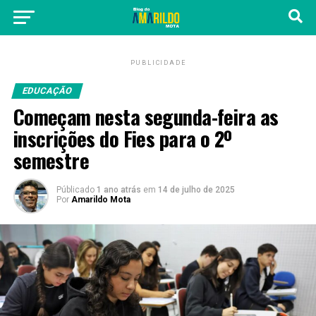
PUBLICIDADE
EDUCAÇÃO
Começam nesta segunda-feira as
inscrições do Fies para o 2º
semestre
Públicado
1 ano atrás
em
14 de julho de 2025
Por
Amarildo Mota