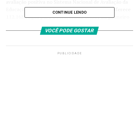
avaliação positiva no Sistema Nacional de Avaliação da
Educação Superior (Sinaes).
Neste ano, o MEC oferece
CONTINUE LENDO
112.168 vagas para o Fies, sendo 67.301 no primeiro
semestre e 44.867 na segunda metade do ano.
VOCÊ PODE GOSTAR
Os candidatos em obter o financiamento estudantil
devem atender aos seguintes requisitos:
PUBLICIDADE
ter participado do Exame Nacional do Ensino
Médio (Enem), a partir da edição de 2010;
ter conquistado média aritmética das notas, nas
cinco provas do exame, igual ou superior a 450
pontos e não ter zerado a prova de redação;
não ter participado no referido exame como
treineiro;
ter renda bruta familiar mensal por pessoa de até
três salários mínimos (R$ 4.554, em 2025).