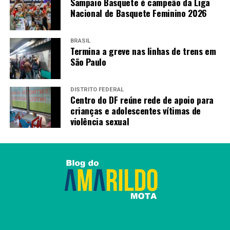
Sampaio Basquete é campeão da Liga
TAGS
Nacional de Basquete Feminino 2026
PRÓXIMO
CNU dos Professores: inscrições começam nesta
segunda-feira
BRASIL
Termina a greve nas linhas de trens em
RECENTES
São Paulo
Cerco a universidades dos EUA traz receio a
pesquisadores brasileiros
DISTRITO FEDERAL
Centro do DF reúne rede de apoio para
crianças e adolescentes vítimas de
Amarildo Mota
violência sexual