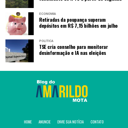
RECENTES
Prazo para contestar resultado do Selo Alfabetização
termina hoje
ECONOMIA
Retiradas da poupança superam
depósitos em R$ 7,15 bilhões em julho
Amarildo Mota
POLÍTICA
TSE cria conselho para monitorar
desinformação e IA nas eleições
HOME
ANUNCIE
ENVIE SUA NOTÍCIA
CONTATO