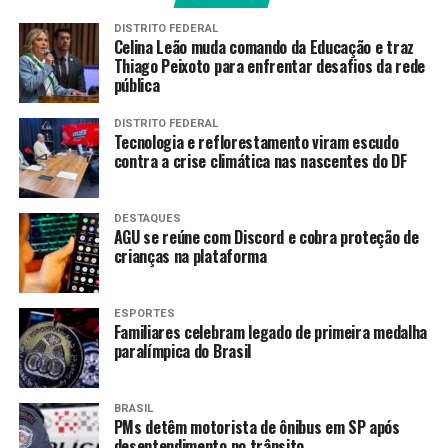
desta segunda-feira (26). De acordo com o edital do
DISTRITO FEDERAL
processo seletivo, o prazo de dois dias termina às
Celina Leão muda comando da Educação e traz
23h59 de terça-feira (27), observando o horário de
Thiago Peixoto para enfrentar desafios da rede
pública
Brasília.
DISTRITO FEDERAL
Os eventuais pedidos de revisão das notas da discursiva
Tecnologia e reflorestamento viram escudo
devem ser interpostos na área do candidato, com login e
contra a crise climática nas nascentes do DF
senha da plataforma Gov.br.
O resultado dos pedidos de revisão das notas da prova
DESTAQUES
AGU se reúne com Discord e cobra proteção de
discursiva e o resultado definitivo da prova discursiva
crianças na plataforma
serão divulgados em 18 de fevereiro.
CNU 2025
ESPORTES
Familiares celebram legado de primeira medalha
paralímpica do Brasil
Segundo o Ministério da Gestão e da Inovação em
Serviços Públicos (MGI), dos mais de 42 mil aprovados
na primeira fase e, portanto, habilitados para fazer
BRASIL
PMs detêm motorista de ônibus em SP após
prova discursiva, cerca de 8,5 mil não compareceram a
desentendimento no trânsito