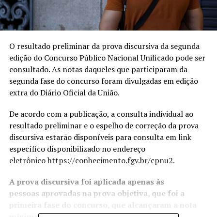
O resultado preliminar da prova discursiva da segunda
edição do Concurso Público Nacional Unificado pode ser
consultado. As notas daqueles que participaram da
segunda fase do concurso foram divulgadas em
edição
extra do Diário Oficial da União
.
De acordo com a publicação, a consulta individual ao
resultado preliminar e o espelho de correção da prova
discursiva estarão disponíveis para consulta em link
específico disponibilizado no endereço
eletrônico
https://conhecimento.fgv.br/cpnu2
.
A prova discursiva foi aplicada apenas às
pessoas aprovadas na prova objetiva, que foi a
primeira fase do concurso, que alcançaram a nota
mínima necessária para a classificação para a