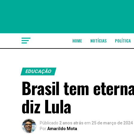
HOME
NOTÍCIAS
POLÍTICA
EDUCAÇÃO
Brasil tem etern
diz Lula
Públicado
2 anos atrás
em
25 de março de 2024
Por
Amarildo Mota