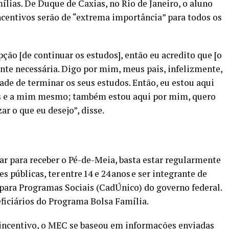
ílias. De Duque de Caxias, no Rio de Janeiro, o aluno
ncentivos serão de “extrema importância” para todos os
ção [de continuar os estudos], então eu acredito que [o
nte necessária. Digo por mim, meus pais, infelizmente,
ade de terminar os seus estudos. Então, eu estou aqui
les e a mim mesmo; também estou aqui por mim, quero
ar o que eu desejo”, disse.
r para receber o Pé-de-Meia, basta estar regularmente
públicas, ter entre 14 e 24 anos e ser integrante de
 para Programas Sociais (CadÚnico) do governo federal.
eficiários do Programa Bolsa Família.
 incentivo, o MEC se baseou em informações enviadas