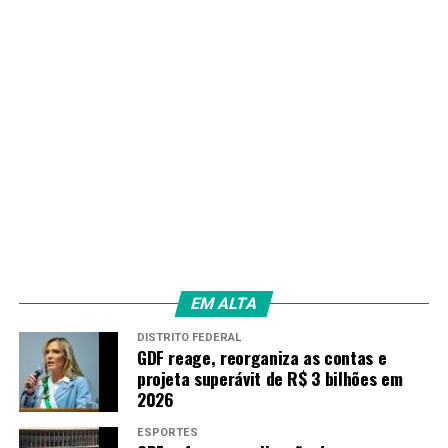
apoio de instituições culturais, escolas e bibliotecas.
O acervo de livros das atividades deverá ser
exclusivamente composto por obras clássicas da
literatura brasileira de diferentes autores e estilos,
sendo expressamente vedada a utilização do
programa para fins político-partidários ou de
promoção pessoal, observados os princípios da
neutralidade administrativa e do pluralismo de
ideias.
Fonte:
Agência Brasil
EM ALTA
TAGS
DISTRITO FEDERAL
GDF reage, reorganiza as contas e
PRÓXIMO
projeta superávit de R$ 3 bilhões em
Educação midiática: mapa revela projetos de
2026
conscientização pelo país
ESPORTES
RECENTES