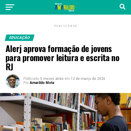
PUBLICIDADE
EDUCAÇÃO
Alerj aprova formação de jovens
para promover leitura e escrita no
RJ
Públicado
5 meses atrás
em
12 de março de 2026
Por
Amarildo Mota