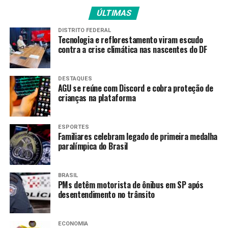
Os jovens selecionados receberão capacitação em
ÚLTIMAS
mediação de leitura, dinamização de atividades culturais
e gestão de projetos, além de acompanhamento
DISTRITO FEDERAL
pedagógico e suporte técnico para o desenvolvimento
Tecnologia e reflorestamento viram escudo
contra a crise climática nas nascentes do DF
das atividades.
Os participantes que concluírem as atividades
DESTAQUES
previstas no programa receberão certificado emitido
AGU se reúne com Discord e cobra proteção de
crianças na plataforma
pelo órgão gestor, com validade como atividade de
extensão ou formação complementar, nos termos da
regulamentação.
ESPORTES
Familiares celebram legado de primeira medalha
Em nota, a deputada Dani Balbi defendeu que a política
paralímpica do Brasil
poderá transformar a vida de milhares de jovens
fluminenses. A iniciativa deverá ser desenvolvida em
BRASIL
consonância com a
Política Nacional de Leitura e
PMs detêm motorista de ônibus em SP após
Escrita
e com o Plano Estadual do Livro e Leitura.
desentendimento no trânsito
“Sabemos que a leitura transforma vidas, amplia
ECONOMIA
horizontes, fortalece o pensamento crítico e abre