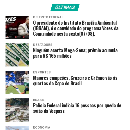
para a comunidade Boa Vista intervenções de
ÚLTIMAS
infraestrutura, como recuperação da vegetação,
sistemas de drenagem e captação de água da chuva.
DISTRITO FEDERAL
O presidente do Instituto Brasília Ambiental
Com capacidade aproximada de 30 mil litros, o sistema
(IBRAM), é o convidado do programa Vozes da
Comunidade nesta sexta(07/08).
de reaproveitamento pluvial poderá ser utilizado na
limpeza das placas fotovoltaicas, em apoio a possíveis
DESTAQUES
combates a incêndios, além de prevenir erosão nas
Ninguém acerta Mega-Sena; prêmio acumula
para R$ 165 milhões
encostas.
Dependendo da avaliação do projeto-piloto, a iniciativa
ESPORTES
pode ser levada para outras comunidades da cidade.
Maiores campeões, Cruzeiro e Grêmio vão às
quartas da Copa do Brasil
Modelo
BRASIL
Para o professor Lino Marujo, chefe do Departamento
Polícia Federal indicia 16 pessoas por queda de
de Engenharia Industrial da Escola Politécnica da
avião da Voepass
Universidade Federal do Rio de Janeiro (UFRJ), o projeto
tem potencial se servir como modelo e
benchmarking
ECONOMIA