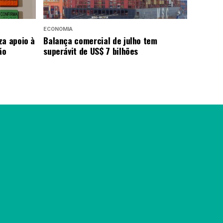
ECONOMIA
za apoio à
Balança comercial de julho tem
ão
superávit de US$ 7 bilhões