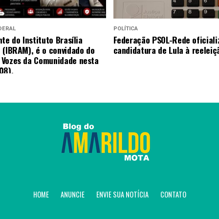
DERAL
POLÍTICA
te do Instituto Brasília
Federação PSOL-Rede oficiali
 (IBRAM), é o convidado do
candidatura de Lula à reeleiç
 Vozes da Comunidade nesta
08).
HOME
ANUNCIE
ENVIE SUA NOTÍCIA
CONTATO