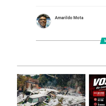
Amarildo Mota
V