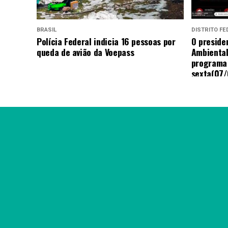
BRASIL
DISTRITO FE
Polícia Federal indicia 16 pessoas por
O presiden
queda de avião da Voepass
Ambiental
programa
sexta(07/