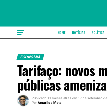
HOME
NOTÍCIAS
POLÍTICA
ECONOMIA
Tarifaço: novos m
públicas ameniza
Públicado
11 meses atrás
em
17 de setembro d
Por
Amarildo Mota