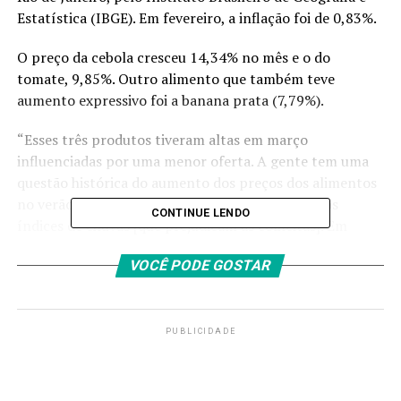
Estatística (IBGE). Em fevereiro, a inflação foi de 0,83%.
O preço da cebola cresceu 14,34% no mês e o do
tomate, 9,85%. Outro alimento que também teve
aumento expressivo foi a banana prata (7,79%).
“Esses três produtos tiveram altas em março
influenciadas por uma menor oferta. A gente tem uma
questão histórica do aumento dos preços dos alimentos
no verão, por conta de altas temperaturas e altos
CONTINUE LENDO
índices de chuvas [que prejudicam as colheitas]. Em
2024, esse efeito foi intensificado por conta do El Niño”,
VOCÊ PODE GOSTAR
explica o pesquisador do IBGE, André Almeida.
Açaí (14,20%), alho (7,90%), mamão (6,40%), laranja
pera (5,49%), ovo de galinha (4,59%), leite longa vida
PUBLICIDADE
(2,63%) e refrigerante e água mineral (1,23%)
completam a lista dos dez itens alimentícios com
maiores altas de preços.