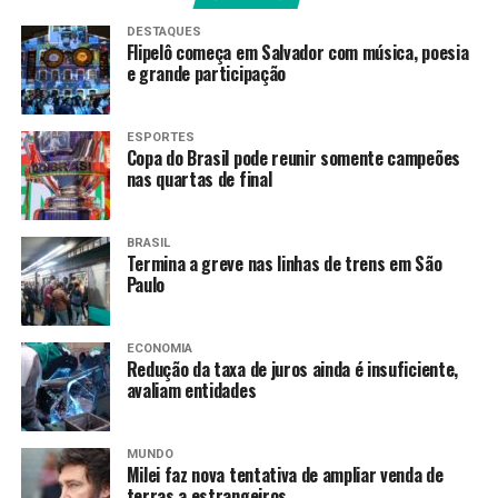
DESTAQUES
A executiva disse esperar que a perfuração comece
Flipelô começa em Salvador com música, poesia
e grande participação
até o próximo dia 21.
“Até onde me foi informado o que
existia era uma demanda por uma reunião para
esclarecimentos e espero que nessa reunião, no próprio
ESPORTES
dia 16, esteja tudo resolvido para iniciar a perfuração”,
Copa do Brasil pode reunir somente campeões
nas quartas de final
acrescentou.
Magda afirmou que a estatal está enfrentando uma
BRASIL
dificuldade de fazer uma nova locação dessa mesma
Termina a greve nas linhas de trens em São
Paulo
sonda.
“Essa sonda é rara no
ECONOMIA
Redução da taxa de juros ainda é insuficiente,
mundo. É uma das poucas
avaliam entidades
sondas de última geração
que existem no mundo. A
MUNDO
Milei faz nova tentativa de ampliar venda de
gente tem duas, três
terras a estrangeiros