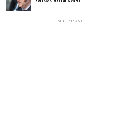
sondas dessas no mundo
todo. É uma sonda
PUBLICIDADE
altamente demandada”.
De acordo com a executiva, essa sonda custa por dia
R$ 4,2 milhões à Petrobras.
“Estou otimista que vai
dar certo, senão essa sonda já teria saído de lá há muito
tempo”, completou Magda.
Fonte:
Agência Brasil
TAGS
PRÓXIMO
Eletrobras vende participação na Eletronuclear para o
Grupo J&F