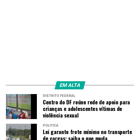
RECENTES
BC aprova aumento de capital em instituições ligadas
ao Banco Master
Amarildo Mota
EM ALTA
DISTRITO FEDERAL
Centro do DF reúne rede de apoio para
crianças e adolescentes vítimas de
violência sexual
POLÍTICA
Lei garante frete mínimo no transporte
de cargas; saiba o que muda