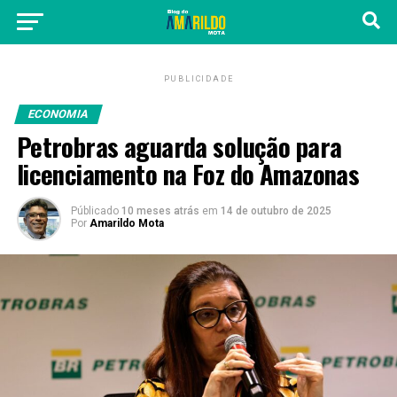
PUBLICIDADE
ECONOMIA
Petrobras aguarda solução para
licenciamento na Foz do Amazonas
Públicado
10 meses atrás
em
14 de outubro de 2025
Por
Amarildo Mota