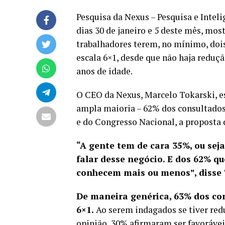
Pesquisa da Nexus – Pesquisa e Intel
dias 30 de janeiro e 5 deste mês, mos
trabalhadores terem, no mínimo, doi
escala 6×1, desde que não haja reduçã
anos de idade.
O CEO da Nexus, Marcelo Tokarski, es
ampla maioria – 62% dos consultados
e do Congresso Nacional, a proposta 
“A gente tem de cara 35%, ou sej
falar desse negócio. E dos 62% q
conhecem mais ou menos”, disse 
De maneira genérica, 63% dos co
6×1.
Ao serem indagados se tiver redu
opinião, 30% afirmaram ser favorávei