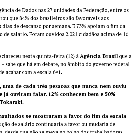
igência de Dados nas 27 unidades da Federação, entre os
trou que 84% dos brasileiros são favoráveis aos
s dias de descanso por semana. E 73% apoiam o fim da
o de salário. Foram ouvidos 2.021 cidadãos acima de 16
clareceu nesta quinta-feira (12) à
Agência Brasil
que a
 – sabe que há em debate, no âmbito do governo federal
de acabar com a escala 6×1.
a, uma de cada três pessoas que nunca nem ouviu
ue já ouviram falar, 12% conhecem bem e 50%
Tokarski.
nsultados se mostraram a favor do fim da escala
ção de salário continuaria a favor ou mudaria de
s, desde que não se mexa no bolso dos trabalhadores.