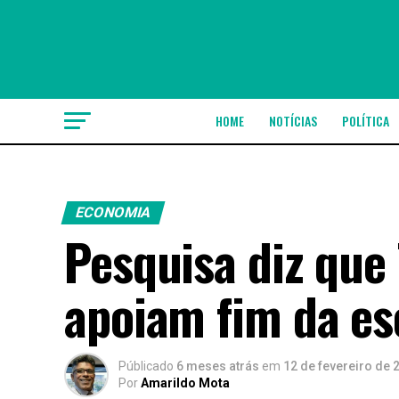
HOME
NOTÍCIAS
POLÍTICA
ECONOMIA
Pesquisa diz que
apoiam fim da es
Públicado
6 meses atrás
em
12 de fevereiro de 
Por
Amarildo Mota