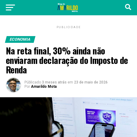
PUBLICIDADE
ECONOMIA
Na reta final, 30% ainda não
enviaram declaração do Imposto de
Renda
Públicado
3 meses atrás
em
23 de maio de 2026
Por
Amarildo Mota