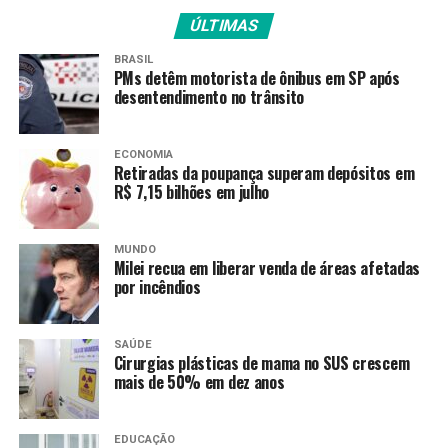
O prazo para entregar a declaração começou em 23
ÚLTIMAS
de março e termina às 23h59min59s de 29 de maio.
O
BRASIL
programa gerador da declaração
está disponível desde
PMs detêm motorista de ônibus em SP após
19 de março.
desentendimento no trânsito
Quem não enviar a declaração no prazo pagará multa de
ECONOMIA
R$ 165,74 ou 1% do imposto devido, prevalecendo o
Retiradas da poupança superam depósitos em
maior valor.
R$ 7,15 bilhões em julho
As pessoas físicas que receberam rendimentos
tributáveis acima de R$ 35.584, assim como aquelas que
MUNDO
Milei recua em liberar venda de áreas afetadas
obtiveram receita bruta da atividade rural acima de R$
por incêndios
177.920, são obrigadas a declarar. As pessoas que
receberam até dois salários mínimos mensais em 2025
SAÚDE
estão dispensadas de fazer a declaração, salvo se se
Cirurgias plásticas de mama no SUS crescem
enquadrarem em outro critério de obrigatoriedade.
mais de 50% em dez anos
Fonte:
Agência Brasil
EDUCAÇÃO