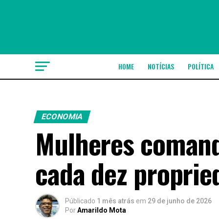
HOME
NOTÍCIAS
POLÍTICA
ECONOMIA
Mulheres coman
cada dez proprie
Públicado
1 mês atrás
em
29 de junho de 2026
Por
Amarildo Mota