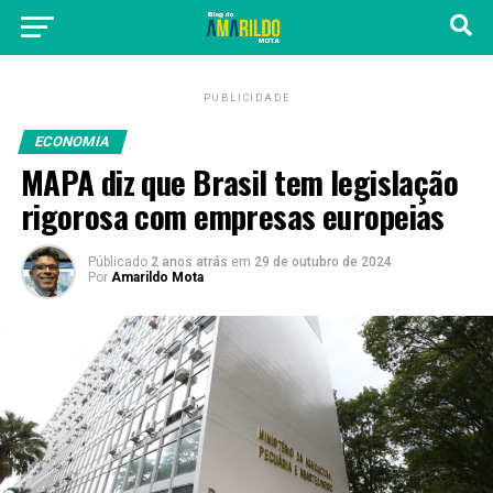
PUBLICIDADE
ECONOMIA
MAPA diz que Brasil tem legislação
rigorosa com empresas europeias
Públicado
2 anos atrás
em
29 de outubro de 2024
Por
Amarildo Mota