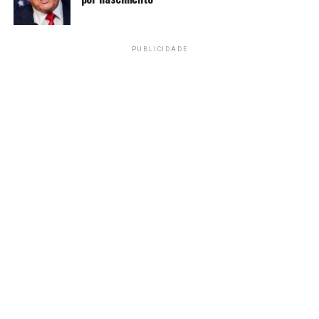
anunciadas por empresas europeias, com forte presença
de atividade também no mercado brasileiro”, diz o
documento.
PUBLICIDADE
Fonte:
Agência Brasil
TAGS
PRÓXIMO
Bancos devolveram ao INSS quase R$ 8 bi em benefícios
não sacados
RECENTES
Petrobras produz 2,7 milhões de barris de petróleo no