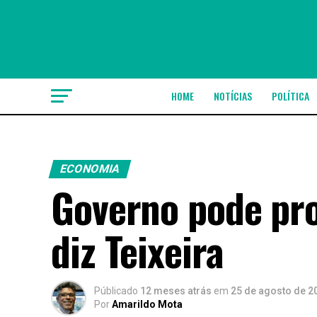
HOME
NOTÍCIAS
POLÍTICA
ECONOMIA
Governo pode pro
diz Teixeira
Públicado
12 meses atrás
em
25 de agosto de 2
Por
Amarildo Mota