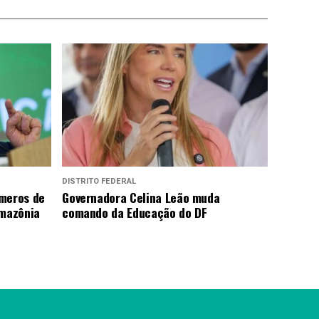
DISTRITO FEDERAL
úmeros de
Governadora Celina Leão muda
mazônia
comando da Educação do DF