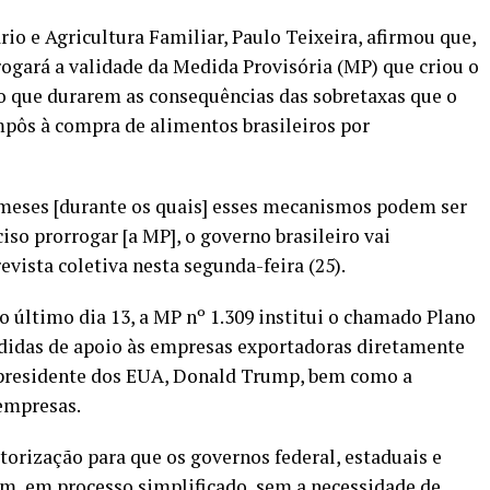
o e Agricultura Familiar, Paulo Teixeira, afirmou que,
rogará a validade da Medida Provisória (MP) que criou o
 que durarem as consequências das sobretaxas que o
pôs à compra de alimentos brasileiros por
 meses [durante os quais] esses mecanismos podem ser
iso prorrogar [a MP], o governo brasileiro vai
evista coletiva nesta segunda-feira (25).
o último dia 13, a
MP nº 1.309
institui o chamado Plano
didas
de apoio às empresas exportadoras diretamente
 presidente dos EUA, Donald Trump, bem como a
empresas.
torização para que os governos federal, estaduais e
m, em processo simplificado, sem a necessidade de