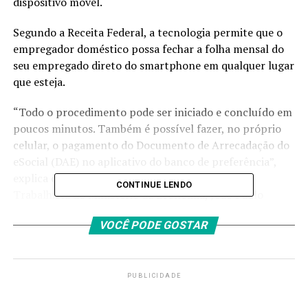
dispositivo móvel.
Segundo a Receita Federal, a tecnologia permite que o
empregador doméstico possa fechar a folha mensal do
seu empregado direto do smartphone em qualquer lugar
que esteja.
“Todo o procedimento pode ser iniciado e concluído em
poucos minutos. Também é possível fazer, no próprio
celular, o pagamento do Documento de Arrecadação do
eSocial (DAE) no aplicativo do banco de preferência”,
explica o coordenador-geral de Governo Digital
CONTINUE LENDO
Trabalhista do Ministério da Economia, João Paulo
Ferreira Machado.
VOCÊ PODE GOSTAR
De acordo com a Receita, desde seu lançamento, em
2015, o eSocial tem sido aprimorado com a
implementação de novas funcionalidades. Em junho
PUBLICIDADE
deste ano, foi disponibilizada a possibilidade de alterar o
responsável pela contratação do trabalhador doméstico