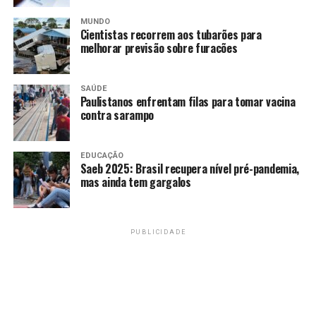
Fonte:
Agência Brasil
MUNDO
Cientistas recorrem aos tubarões para
melhorar previsão sobre furacões
TAGS
SAÚDE
PRÓXIMO
Paulistanos enfrentam filas para tomar vacina
Dispensa de alvará para microempreendedor entra em
contra sarampo
vigor
RECENTES
Pequenas indústrias se recuperam no segundo trimestre
EDUCAÇÃO
Saeb 2025: Brasil recupera nível pré-pandemia,
mas ainda tem gargalos
Amarildo Mota
PUBLICIDADE