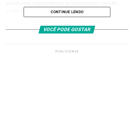
acordo com a dependência do faturamento, tipo de
produto e porte de empresa.
CONTINUE LENDO
As pequenas e médias empresas também poderão
VOCÊ PODE GOSTAR
recorrer a fundos garantidores para receber o
crédito e o acesso às linhas estará condicionado à
manutenção do número de empregos
.
PUBLICIDADE
Também serão feitos aportes adicionais de R$ 1,5 bilhão
no Fundo Garantidor do Comércio Exterior (FGCE), de
R$ 2 bilhões no Fundo Garantidor para Investimentos
(FGI), do Banco Nacional de Desenvolvimento
Econômico e Social (BNDES), e R$ 1 bilhão no Fundo de
Garantia de Operações (FGO), do Banco do Brasil,
voltados prioritariamente ao acesso de pequenos e
médios exportadores
.
O tarifaço imposto ao Brasil faz parte da nova política
da Casa Branca, adotada pelo presidente Donald Trump,