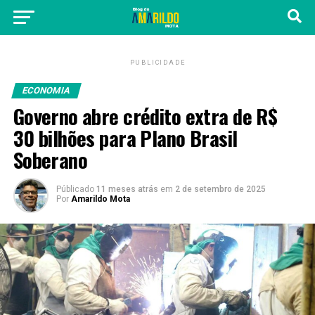
PUBLICIDADE
ECONOMIA
Governo abre crédito extra de R$
30 bilhões para Plano Brasil
Soberano
Públicado
11 meses atrás
em
2 de setembro de 2025
Por
Amarildo Mota