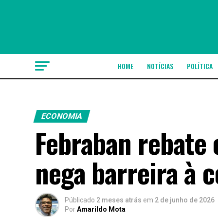
HOME
NOTÍCIAS
POLÍTICA
ECONOMIA
Febraban rebate c
nega barreira à 
Públicado
2 meses atrás
em
2 de junho de 2026
Por
Amarildo Mota