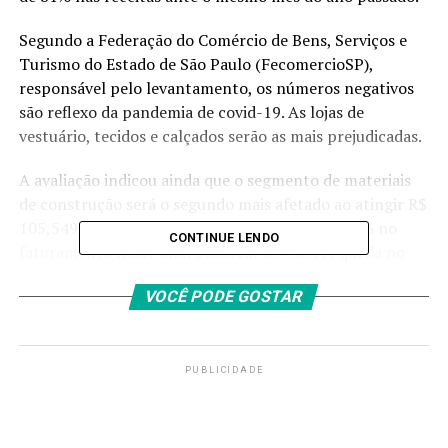
Segundo a Federação do Comércio de Bens, Serviços e
Turismo do Estado de São Paulo (FecomercioSP),
responsável pelo levantamento, os números negativos
são reflexo da pandemia de covid-19. As lojas de
vestuário, tecidos e calçados serão as mais prejudicadas.
A avaliação indicou ainda que o segmento de materiais
de construção será o segundo mais afetado ao atingir R$
105,549 milhões de faturamento, perda de 17,6% no
CONTINUE LENDO
faturamento neste ano. Também devem ter queda no
acumulado do ano, o faturamento de outras atividades
VOCÊ PODE GOSTAR
(-13,3%); lojas de móveis e decoração (-13,3%); veículos,
motos, partes e peças (-11,4%); e lojas de
eletrodomésticos e eletrônicos (-8,1%). No sentido
contrário, as farmácias terão crescimento de 2,8%, com
PUBLICIDADE
faturamento de R4 165,4 milhões, e as perfumarias de
5,4/%, faturando R$ 706,4 milhões em 2020.