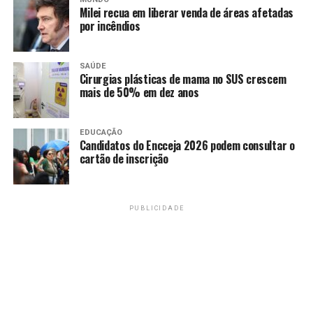
RECENTES
Milei recua em liberar venda de áreas afetadas
Presidente da Caixa fala sobre pagamento do auxílio
por incêndios
emergencial
SAÚDE
Cirurgias plásticas de mama no SUS crescem
Amarildo Mota
mais de 50% em dez anos
EDUCAÇÃO
Candidatos do Encceja 2026 podem consultar o
cartão de inscrição
PUBLICIDADE