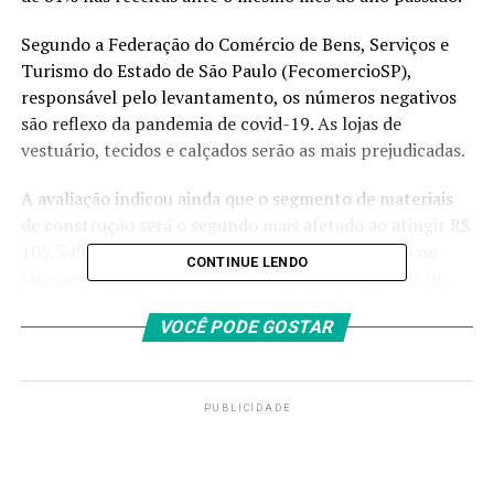
Segundo a Federação do Comércio de Bens, Serviços e
Turismo do Estado de São Paulo (FecomercioSP),
responsável pelo levantamento, os números negativos
são reflexo da pandemia de covid-19. As lojas de
vestuário, tecidos e calçados serão as mais prejudicadas.
A avaliação indicou ainda que o segmento de materiais
de construção será o segundo mais afetado ao atingir R$
105,549 milhões de faturamento, perda de 17,6% no
CONTINUE LENDO
faturamento neste ano. Também devem ter queda no
acumulado do ano, o faturamento de outras atividades
VOCÊ PODE GOSTAR
(-13,3%); lojas de móveis e decoração (-13,3%); veículos,
motos, partes e peças (-11,4%); e lojas de
eletrodomésticos e eletrônicos (-8,1%). No sentido
contrário, as farmácias terão crescimento de 2,8%, com
PUBLICIDADE
faturamento de R4 165,4 milhões, e as perfumarias de
5,4/%, faturando R$ 706,4 milhões em 2020.