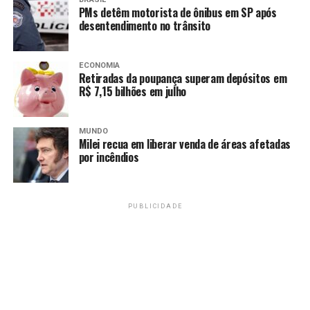
Caixa paga auxílio emergencial para beneficiários do
PMs detêm motorista de ônibus em SP após
Bolsa Família
desentendimento no trânsito
Amarildo Mota
ECONOMIA
Retiradas da poupança superam depósitos em
R$ 7,15 bilhões em julho
MUNDO
Milei recua em liberar venda de áreas afetadas
por incêndios
PUBLICIDADE