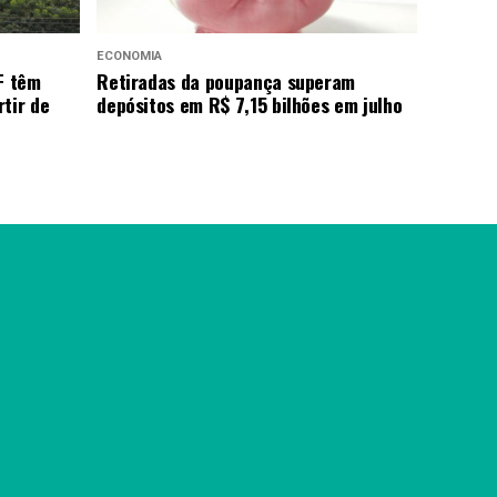
ECONOMIA
F têm
Retiradas da poupança superam
tir de
depósitos em R$ 7,15 bilhões em julho