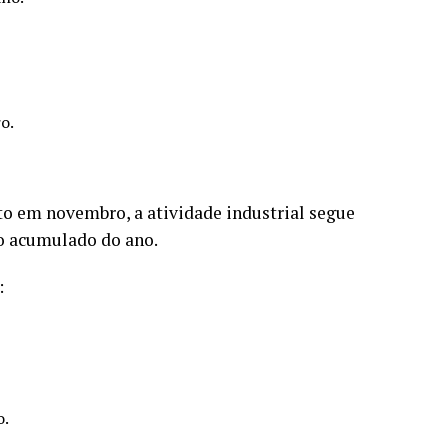
o.
o em novembro, a atividade industrial segue
o acumulado do ano.
:
o.