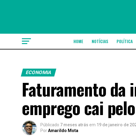
HOME
NOTÍCIAS
POLÍTICA
ECONOMIA
Faturamento da i
emprego cai pelo
Públicado
7 meses atrás
em
19 de janeiro de 20
Por
Amarildo Mota