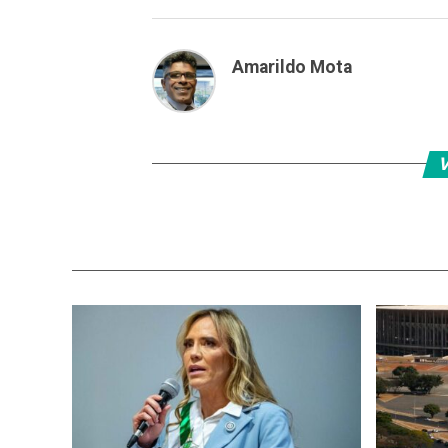
Amarildo Mota
V