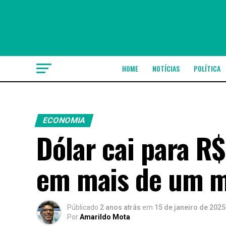
HOME
NOTÍCIAS
POLÍTICA
ECONOMIA
Dólar cai para R$
em mais de um 
Públicado
2 anos atrás
em
15 de janeiro de 2025
Por
Amarildo Mota