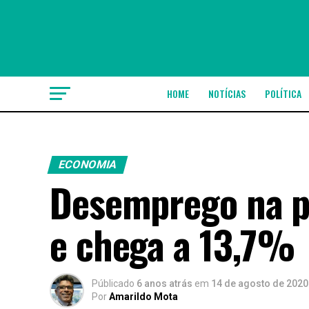
HOME
NOTÍCIAS
POLÍTICA
ECONOMIA
Desemprego na p
e chega a 13,7%
Públicado
6 anos atrás
em
14 de agosto de 2020
Por
Amarildo Mota