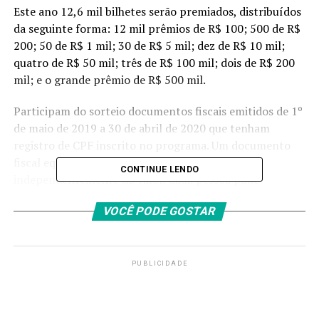
Este ano 12,6 mil bilhetes serão premiados, distribuídos
da seguinte forma: 12 mil prêmios de R$ 100; 500 de R$
200; 50 de R$ 1 mil; 30 de R$ 5 mil; dez de R$ 10 mil;
quatro de R$ 50 mil; três de R$ 100 mil; dois de R$ 200
mil; e o grande prêmio de R$ 500 mil.
Participam do sorteio documentos fiscais emitidos de 1º
de maio de 2019 a 30 de abril de 2020 que tenham
registro de CPF inscrito no programa. Um documento
fiscal equivale a um bilhete no concurso,
CONTINUE LENDO
independentemente do valor. Cada pessoa pode
participar com até 200 bilhetes por mês.
VOCÊ PODE GOSTAR
Para concorrer aos prêmios, além de estar cadastrado
no Nota Legal, o contribuinte não pode ter dívida com o
GDF nem ser ligado a empresas contratadas para
PUBLICIDADE
serviços de desenvolvimento e manutenção dos sistemas
tributários da Secretaria de Economia, que coordena o
programa.