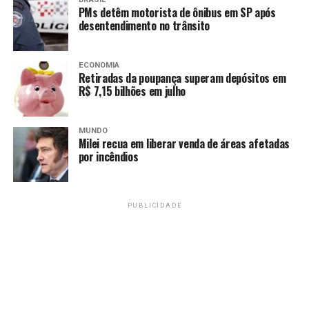
acordo com a disponibilidade orçamentária e
PMs detêm motorista de ônibus em SP após
financeira”, informou o governo.
desentendimento no trânsito
Até o momento, há 93 milhões de bilhetes válidos. A
ECONOMIA
média geral é de 111 unidades por consumidor
Retiradas da poupança superam depósitos em
cadastrado. O GDF informou ainda que o programa
R$ 7,15 bilhões em julho
possui 1.314.328 pessoas cadastradas, das quais 300.159
têm débitos. Toda a dívida somada representa R$ 5
MUNDO
bilhões.
Milei recua em liberar venda de áreas afetadas
por incêndios
Fonte:
Agência Brasil
PUBLICIDADE
TAGS
PRÓXIMO
Contas públicas têm déficit recorde de R$ 81 bilhões em
julho, diz BC
RECENTES
Caixa credita hoje saque emergencial do FGTS para