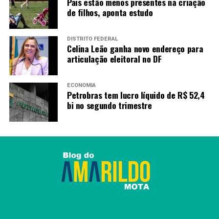
Pais estão menos presentes na criação
analisados pela Companhia,
de filhos, aponta estudo
a colheita está estimada
em 7,62 milhões de
DISTRITO FEDERAL
Celina Leão ganha novo endereço para
toneladas, incremento de
articulação eleitoral no DF
1,5 milhão de toneladas
quando comparado com o
ECONOMIA
Petrobras tem lucro líquido de R$ 52,4
volume obtido na safra
bi no segundo trimestre
passada, representando
uma alta de 24,9%”,
acrescentou.
Arroz e feijão
Com a colheita praticamente finalizada, o arroz deve