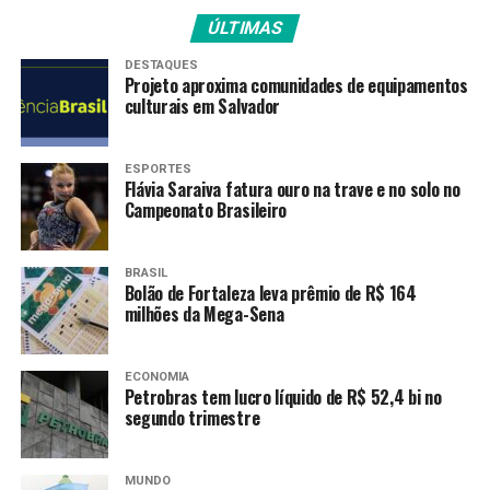
está estimada em 180,3
ÚLTIMAS
milhões de toneladas”,
DESTAQUES
detalhou a Companhia.
Projeto aproxima comunidades de equipamentos
culturais em Salvador
O resultado, acrescenta, reflete o crescimento da área
ESPORTES
destinada para a oleaginosa, aliado ao bom pacote
Flávia Saraiva fatura ouro na trave e no solo no
Campeonato Brasileiro
tecnológico e condições climáticas favoráveis na atual
safra.
BRASIL
Já o milho cultivado na 2ª safra tem uma estimativa
Bolão de Fortaleza leva prêmio de R$ 164
de produção total de 140,5 milhões de toneladas,
milhões da Mega-Sena
somando as três safras.
ECONOMIA
A colheita da primeira safra abrange 87,7% da área,
Petrobras tem lucro líquido de R$ 52,4 bi no
devendo ter como resultado um total de 29,3 milhões de
segundo trimestre
toneladas a serem colhidas – aumento de 17,7% em
relação ao mesmo período da temporada 2024/25.
MUNDO