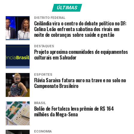
anos, a infraestrutura nacional ainda precisa superar
ÚLTIMAS
deficiências, a fim de dar condições ao país para
DISTRITO FEDERAL
concorrer internacionalmente. Entre as principais
Ceilândia vira o centro do debate político no DF:
dificuldades apontadas pela confederação estão
Celina Leão enfrenta sabatina dos rivais em
noite de cobranças sobre saúde e gestão
entraves regulatórios, demora no processo de
licenciamento ambiental e investimentos insuficientes.
DESTAQUES
Projeto aproxima comunidades de equipamentos
Recomendações
culturais em Salvador
O estudo da CNI enumerou oito pilares que seriam
ESPORTES
considerados essenciais para a modernização da
Flávia Saraiva fatura ouro na trave e no solo no
infraestrutura brasileira, entre eles tornar o
Campeonato Brasileiro
investimento em infraestrutura uma política de Estado
e garantir sua melhor governança; e ampliar de forma
BRASIL
responsável e com racionalidade econômica os
Bolão de Fortaleza leva prêmio de R$ 164
investimentos públicos, direcionando-os para projetos
milhões da Mega-Sena
de maior retorno para a sociedade.
ECONOMIA
Também são recomendações da CNI que o governo seja