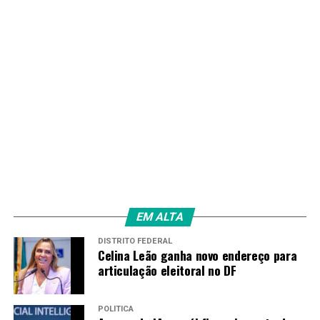
TAGS
PRÓXIMO
Aposentados não precisam acionar justiça por valores
do INSS, diz AGU
RECENTES
Brasil poderá ter novo recorde na produção de grãos na
safra 2024/2025
Amarildo Mota
EM ALTA
DISTRITO FEDERAL
Celina Leão ganha novo endereço para
articulação eleitoral no DF
POLÍTICA