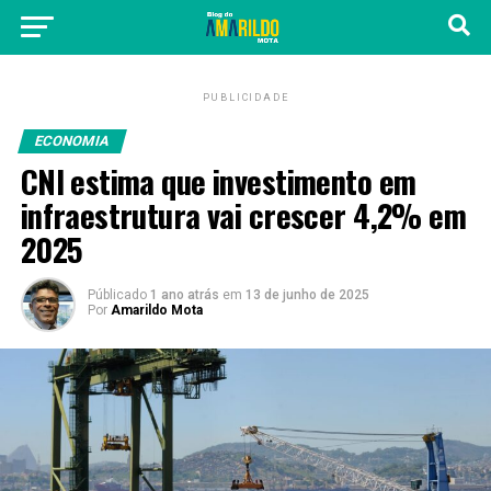
PUBLICIDADE
ECONOMIA
CNI estima que investimento em
infraestrutura vai crescer 4,2% em
2025
Públicado
1 ano atrás
em
13 de junho de 2025
Por
Amarildo Mota