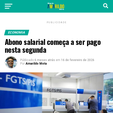
PUBLICIDADE
ECONOMIA
Abono salarial começa a ser pago
nesta segunda
Públicado
6 meses atrás
em
16 de fevereiro de 2026
Por
Amarildo Mota