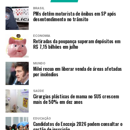
• recebeu remuneração média mensal de até R$ 2.766
BRASIL
PMs detêm motorista de ônibus em SP após
no ano-base;
desentendimento no trânsito
• teve os dados corretamente informados pelo
empregador no e-Social.
ECONOMIA
Retiradas da poupança superam depósitos em
R$ 7,15 bilhões em julho
Instituído pela
Lei nº 7.998/90
, o abono salarial pode
chegar até a um salário mínimo, proporcional ao
período trabalhado
. Os recursos vêm do Fundo de
MUNDO
Amparo ao Trabalhador (FAT), com a habilitação feita
Milei recua em liberar venda de áreas afetadas
por incêndios
pelo Ministério do Trabalho e Emprego.
Como o pagamento é feito
SAÚDE
Cirurgias plásticas de mama no SUS crescem
mais de 50% em dez anos
Para trabalhadores da iniciativa privada (PIS)
• a Caixa Econômica Federal realiza o pagamento
EDUCAÇÃO
prioritariamente por:
Candidatos do Encceja 2026 podem consultar o
cartão de inscrição