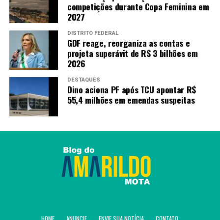
competições durante Copa Feminina em
A expectativa é que, em 2026, cerca de 22,2 milhões de
2027
trabalhadores recebam o abono salarial.
DISTRITO FEDERAL
Fonte:
Agência Brasil
GDF reage, reorganiza as contas e
projeta superávit de R$ 3 bilhões em
2026
TAGS
DESTAQUES
Dino aciona PF após TCU apontar R$
PRÓXIMO
55,4 milhões em emendas suspeitas
FGC antecipa até R$ 1 mil em garantias a clientes do
Will Bank
RECENTES
Empresas vão poder abater dívidas se conectarem
faculdades à internet
Amarildo Mota
HOME
ANUNCIE
ENVIE SUA NOTÍCIA
CONTATO