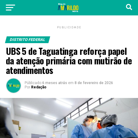
PUBLICIDADE
DISTRITO FEDERAL
UBS 5 de Taguatinga reforça papel
da atenção primária com mutirão de
atendimentos
Públicado
6 meses atrás
em
8 de fevereiro de 2026
Por
Redação